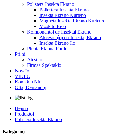
Polistera Insekta Ekrano
Poliestera Insekta Ekrano
Insekta Ekrano Kurteno
Magneta Insekta Ekrano Kurteno
Moskito Reto
Komponantoj de Insektaj Ekrano
Akcesoraĵoj pri Insektaj Ekrano
Insekta Ekrano Ilo
Plikita Ekrana Pordo
Pri ni
Atestiloj
Firmaa Spektaklo
Novaĵoj
VIDEO
Kontaktu Nin
Oftaj Demandoj
Hejmo
Produktoj
Polistera Insekta Ekrano
Kategorioj