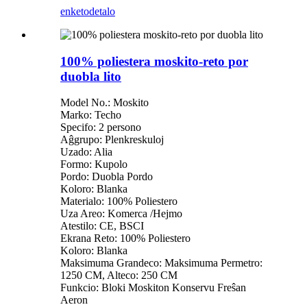
enketo
detalo
100% poliestera moskito-reto por
duobla lito
Model No.: Moskito
Marko: Techo
Specifo: 2 persono
Aĝgrupo: Plenkreskuloj
Uzado: Alia
Formo: Kupolo
Pordo: Duobla Pordo
Koloro: Blanka
Materialo: 100% Poliestero
Uza Areo: Komerca /Hejmo
Atestilo: CE, BSCI
Ekrana Reto: 100% Poliestero
Koloro: Blanka
Maksimuma Grandeco: Maksimuma Permetro:
1250 CM, Alteco: 250 CM
Funkcio: Bloki Moskiton Konservu Freŝan
Aeron