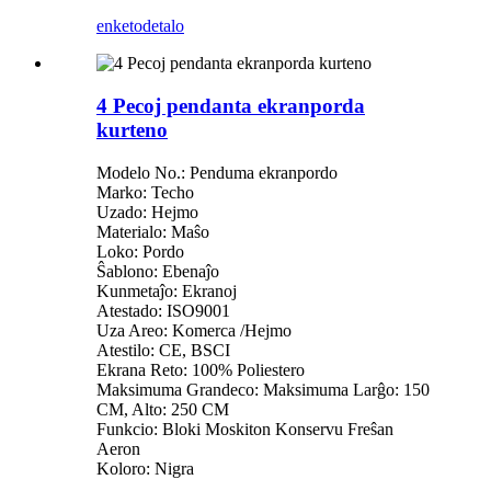
enketo
detalo
4 Pecoj pendanta ekranporda
kurteno
Modelo No.: Penduma ekranpordo
Marko: Techo
Uzado: Hejmo
Materialo: Maŝo
Loko: Pordo
Ŝablono: Ebenaĵo
Kunmetaĵo: Ekranoj
Atestado: ISO9001
Uza Areo: Komerca /Hejmo
Atestilo: CE, BSCI
Ekrana Reto: 100% Poliestero
Maksimuma Grandeco: Maksimuma Larĝo: 150
CM, Alto: 250 CM
Funkcio: Bloki Moskiton Konservu Freŝan
Aeron
Koloro: Nigra