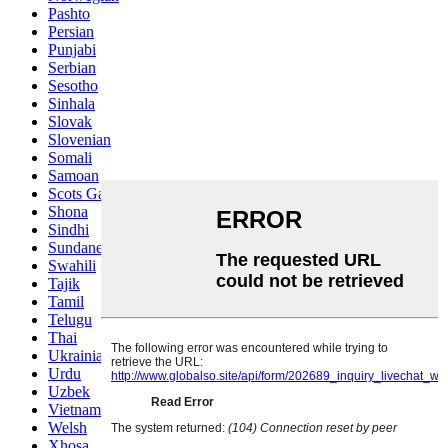
Pashto
Persian
Punjabi
Serbian
Sesotho
Sinhala
Slovak
Slovenian
Somali
Samoan
Scots Gaelic
Shona
Sindhi
Sundanese
Swahili
Tajik
Tamil
Telugu
Thai
Ukrainian
Urdu
Uzbek
Vietnamese
Welsh
Xhosa