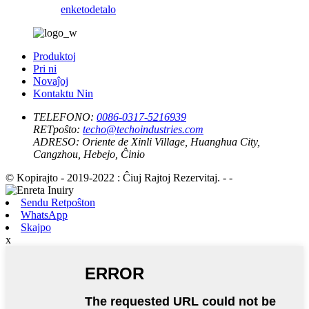
enketo
detalo
Produktoj
Pri ni
Novaĵoj
Kontaktu Nin
TELEFONO:
0086-0317-5216939
RETpoŝto:
techo@techoindustries.com
ADRESO:
Oriente de Xinli Village, Huanghua City,
Cangzhou, Hebejo, Ĉinio
© Kopirajto - 2019-2022 : Ĉiuj Rajtoj Rezervitaj. - -
Sendu Retpoŝton
WhatsApp
Skajpo
x