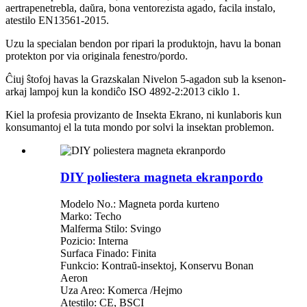
aertrapenetrebla, daŭra, bona ventorezista agado, facila instalo,
atestilo EN13561-2015.
Uzu la specialan bendon por ripari la produktojn, havu la bonan
protekton por via originala fenestro/pordo.
Ĉiuj ŝtofoj havas la Grazskalan Nivelon 5-agadon sub la ksenon-
arkaj lampoj kun la kondiĉo ISO 4892-2:2013 ciklo 1.
Kiel la profesia provizanto de Insekta Ekrano, ni kunlaboris kun
konsumantoj el la tuta mondo por solvi la insektan problemon.
DIY poliestera magneta ekranpordo
Modelo No.: Magneta porda kurteno
Marko: Techo
Malferma Stilo: Svingo
Pozicio: Interna
Surfaca Finado: Finita
Funkcio: Kontraŭ-insektoj, Konservu Bonan
Aeron
Uza Areo: Komerca /Hejmo
Atestilo: CE, BSCI