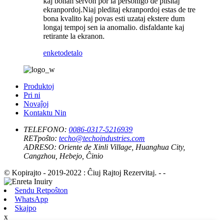
kaj bonan servon por la personigo de plisitaj
ekranpordoj.Niaj pleditaj ekranpordoj estas de tre
bona kvalito kaj povas esti uzataj ekstere dum
longaj tempoj sen ia anomalio. disfaldante kaj
retirante la ekranon.
enketo
detalo
Produktoj
Pri ni
Novaĵoj
Kontaktu Nin
TELEFONO:
0086-0317-5216939
RETpoŝto:
techo@techoindustries.com
ADRESO:
Oriente de Xinli Village, Huanghua City,
Cangzhou, Hebejo, Ĉinio
© Kopirajto - 2019-2022 : Ĉiuj Rajtoj Rezervitaj. - -
Sendu Retpoŝton
WhatsApp
Skajpo
x